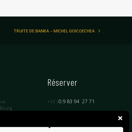
TRUITE DE BANKA – MICHEL GOICOECHEA
Réserver
0
9 83 94 27 71
rua
+33 (
)
 Bourg
LARRESSORE