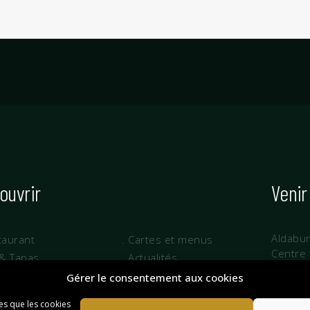
ouvrir
Venir
Aldabu
taurant
. Cartes et menus
Centre
 & Tapas
. Actualités
64480 
oupes
. Réservation
Gérer le consentement aux cookies
les que les cookies