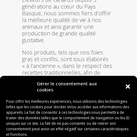
générations au cœur du Pays
Basque, nous sommes fiers d’offrir
la meilleure qualité de vie à nos
animaux et ainsi garantir une
production de grande qualité
gustative.
Nos produits, tels que nos foies
gras et confits, sont tous élaborés
« à l’ancienne », dans le respect des
recettes traditionnelles, afin de
retrouver à chaque bouchée cette
Gérer le consentement aux
saveur unique des produits faits
cookies
maison.
Pour offrir les meilleures expériences, nous utilisons des technologies
Sur la carte : magret, confit et foie
telles que les cookies pour stocker et/ou accéder aux informations des
gras
appareils. Le fait de consentir à ces technologies nous permettra de
traiter des données telles que le comportement de navigation ou les ID
–
uniques sur ce site. Le fait de ne pas consentir ou de retirer son
consentement peut avoir un effet négatif sur certaines caractéristiques
et fonctions.
DÉCOUVRIR CE PRODUCTEUR